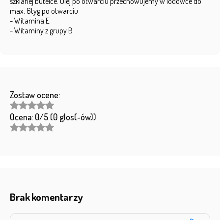
szklanej butelce. Olej po otwarciu przechowujemy w lodówce do
max. 6tyg po otwarciu
- Witamina E
- Witaminy z grupy B
Zostaw ocene:
Ocena: 0/5 (0 glos(-ów))
Brak komentarzy