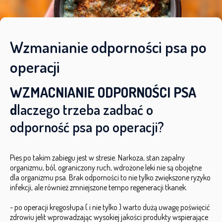
Wzmanianie odporności psa po
operacji
WZMACNIANIE ODPORNOŚCI PSA
d
laczego trzeba zadbać o
odporność psa po operacji?
Pies po takim zabiegu jest w stresie. Narkoza, stan zapalny
organizmu, ból, ograniczony ruch, wdrożone leki nie są obojętne
dla organizmu psa. Brak odporności to nie tylko zwiększone ryzyko
infekcji, ale również zmniejszone tempo regeneracji tkanek.
- po operacji kręgosłupa ( i nie tylko ) warto dużą uwagę poświęcić
zdrowiu jelit wprowadzając wysokiej jakości produkty wspierające