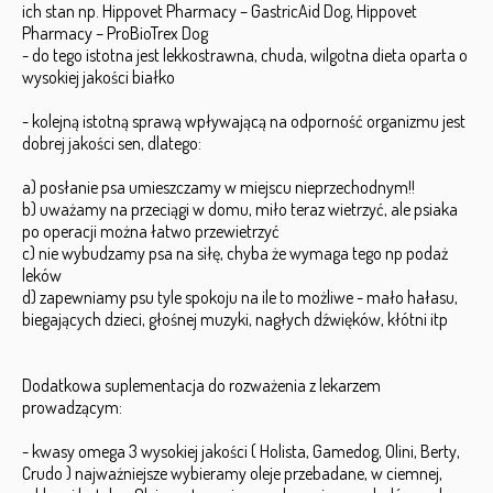
ich stan np. Hippovet Pharmacy – GastricAid Dog, Hippovet
Pharmacy – ProBioTrex Dog
- do tego istotna jest lekkostrawna, chuda, wilgotna dieta oparta o
wysokiej jakości białko
- kolejną istotną sprawą wpływającą na odporność organizmu jest
dobrej jakości sen, dlatego:
a) posłanie psa umieszczamy w miejscu nieprzechodnym!!
b) uważamy na przeciągi w domu, miło teraz wietrzyć, ale psiaka
po operacji można łatwo przewietrzyć
c) nie wybudzamy psa na siłę, chyba że wymaga tego np podaż
leków
d) zapewniamy psu tyle spokoju na ile to możliwe - mało hałasu,
biegających dzieci, głośnej muzyki, nagłych dźwięków, kłótni itp
Dodatkowa suplementacja do rozważenia z lekarzem
prowadzącym:
- kwasy omega 3 wysokiej jakości ( Holista, Gamedog, Olini, Berty,
Crudo ) najważniejsze wybieramy oleje przebadane, w ciemnej,