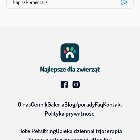
O nas
Cennik
Galeria
Blog/porady
Faq
Kontakt
Polityka prywatności
Hotel
Petsitting
Opieka dzienna
Fizjoterapia
Zoopsycholog
Trener psów
Dog taxi